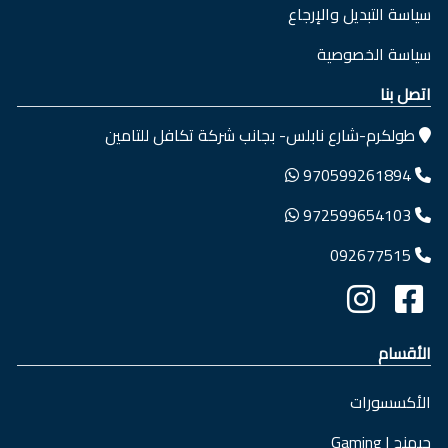
سياسة التبديل والإرجاع
سياسة الخصوصية
اتصل بنا
طولكرم-شارع نابلس- بجانب شركة تكافل للتامين
970599261894
972599654103
092677515
الأقسام
الأكسسورات
جيمنج | Gaming