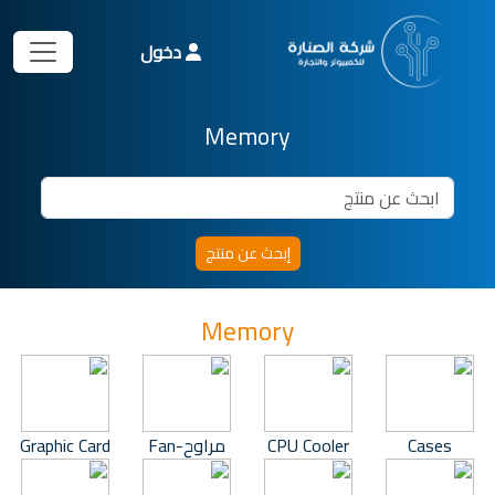
دخول
Memory
Memory
Cases
CPU Cooler
مراوح-Fan
Graphic Card