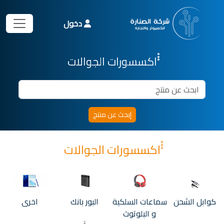
دخول
ْْْاكسسورات الجوالات
ْْْاكسسورات الجوالات
كوابل الشحن
سماعات السلكية
البور بانك
اخرى
و البلوتوث