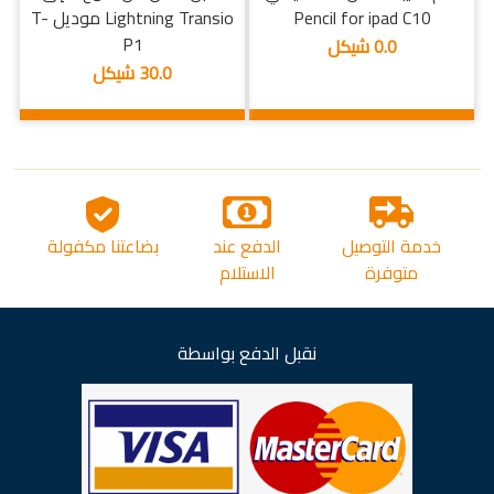
Pencil for ipad C10
Lightning Transio موديل T-
P1
0.0 شيكل
30.0 شيكل
خدمة التوصيل
الدفع عند
بضاعتنا مكفولة
متوفرة
الاستلام
نقبل الدفع بواسطة