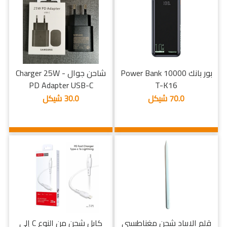
بور بانك Power Bank 10000
شاحن جوال - Charger 25W
PD Adapter USB-C
T-K16
70.0 شيكل
30.0 شيكل
قلم الايباد شحن مغناطيسي
كابل شحن من النوع C إلى