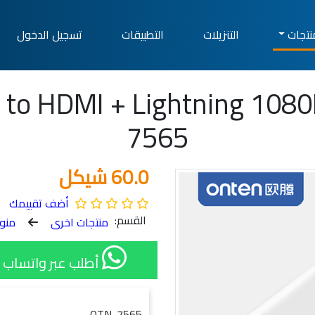
نتجات
التنزيلات
التطبيقات
تسجيل الدخول
 to HDMI + Lightning 1080
7565
60.0 شيكل
أضف تقييمك
القسم:
منتجات اخرى
منو
أطلب عبر واتساب 1
OTN-7565