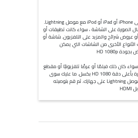
استخدم Lightning TO HDMI على iPhone أو iPad أو iPod مع موصل Lightning.
ابل Lightning HDMI اتصال الصورة على الشاشة ، سواء كانت تطبيقات أو
 عروض شرائح والمزيد على التلفزيون. شاشة أو
 ، بما في ذلك الأنواع الأخرى من الشاشات التي يمكن
ة HD 1080p
 سواء كان ذلك فيلمًا أو عرضًا تلفزيونيًا أو مقطع
فيديو التقطته إلى الشاشة الكبيرة بأعلى دقة HD 1080 بكسل. ما عليك سوى
توصيل كابل Lightning HDMI بموصل Lightning على جهازك. ثم قم بتوصيله
HDM