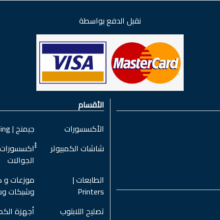
نقبل الدفع بواسطة
الأقسام
الأكسسورات
جيمنج | Gaming
شاشات الكمبيوتر
ْْْاكسسورات
الجوالات
الطابعات |
موزعات و ك
Printers
وشبكات و
تصليح اللابتوب
أجهزة الكمب