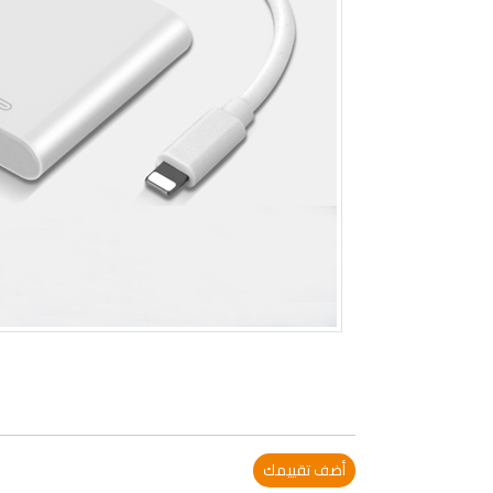
أضف تقييمك