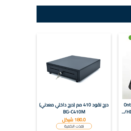
Ont
درج نقود 410 مم (درج داخلي معدني)
BG-C410M
HD
180.0 شيكل
نفذت الكمية