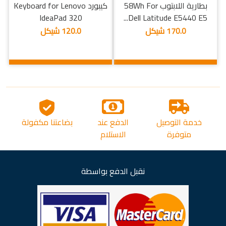
بطارية اللابتوب 58Wh For
كيبورد Keyboard for Lenovo
IdeaPad 320
Dell Latitude E5440 E5...
170.0 شيكل
120.0 شيكل
خدمة التوصيل
الدفع عند
بضاعتنا مكفولة
متوفرة
الاستلام
نقبل الدفع بواسطة