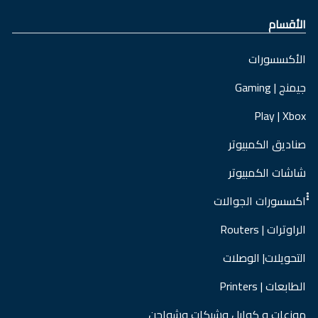
الأقسام
الأكسسورات
جيمنج | Gaming
Play | Xbox
صناديق الكمبيوتر
شاشات الكمبيوتر
ْْْاكسسورات الجوالات
الراوترات | Routers
التحويلات| الوصلات
الطابعات | Printers
موزعات و كوابل وشبكات وشواحن