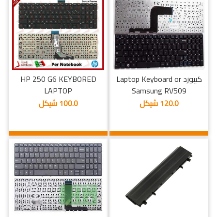
كيبورد Laptop Keyboard or
HP 250 G6 KEYBORED
LAPTOP
Samsung RV509
120.0 شيكل
100.0 شيكل