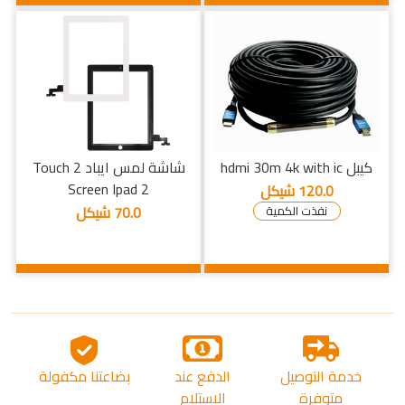
كيبل hdmi 30m 4k with ic
شاشة لمس ايباد 2 Touch
Screen Ipad 2
120.0 شيكل
70.0 شيكل
نفذت الكمية
خدمة التوصيل
الدفع عند
بضاعتنا مكفولة
متوفرة
الاستلام