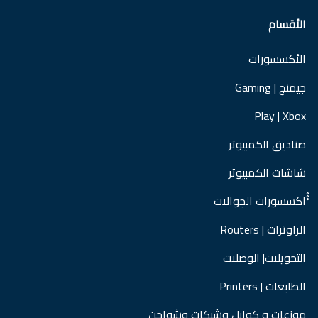
الأقسام
الأكسسورات
جيمنج | Gaming
Play | Xbox
صناديق الكمبيوتر
شاشات الكمبيوتر
ْْْاكسسورات الجوالات
الراوترات | Routers
التحويلات| الوصلات
الطابعات | Printers
موزعات و كوابل وشبكات وشواحن