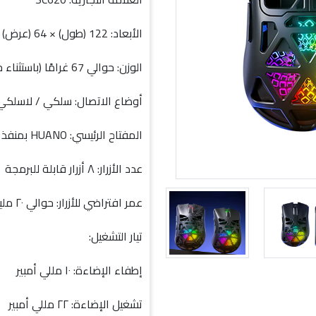
الأبعاد: 122 (طول) × 64 (عرض) × 40 (ارتفاع) ملم
الوزن: حوالي 67 غرامًا (باستثناء جهاز الاستقبال)
أوضاع الاتصال: سلكي / لاسلكي 2.4 جيجاهرتز / بلوت
المفتاح الرئيسي: HUANO بمنفذ USB تقريبًا عمر افتراضي يصل إلى ٢٠ مليون نقرة
عدد الأزرار: ٨ أزرار قابلة للبرمجة
عمر افتراضي للأزرار: حوالي ٢٠ مليون نقرة
تيار التشغيل:
إطفاء الإضاءة: ١٠ مللي أمبير
تشغيل الإضاءة: ٢٢ مللي أمبير