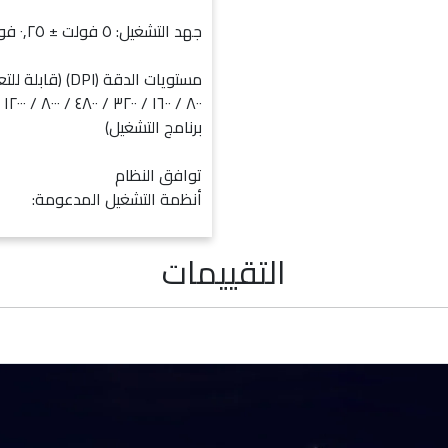
جهد التشغيل: ٥ فولت ± ٠٫٢٥ فولت
مستويات الدقة (DPI) (قابلة للتعديل):
٠٠
برنامج التشغيل)
توافق النظام
أنظمة التشغيل المدعومة:
التقييمات