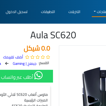
نتجات
التنزيلات
التطبيقات
تسجيل الدخول
Aula SC620
0.0 شيكل
أضف تقييمك
القسم:
جيمنج | Gaming
a
أطلب عبر واتساب 1
ماوس ألعاب SC620 ثلاثي الأوضاع - مواصفات المنتج وميزاته
الميزات الرئيسية
العلامة التجارية: SC620