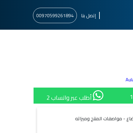
إتصل بنا
00970599261894
Aul
أطلب عبر واتساب 2