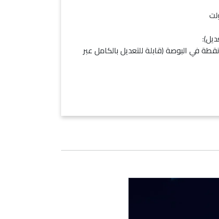
٨ / ١٦٠٠ / ٣٢٠٠ / ٤٨٠٠ / ٨٠٠٠ / ١٢٠٠٠ نقطة في البوصة (قابلة للتعديل بالكامل عبر