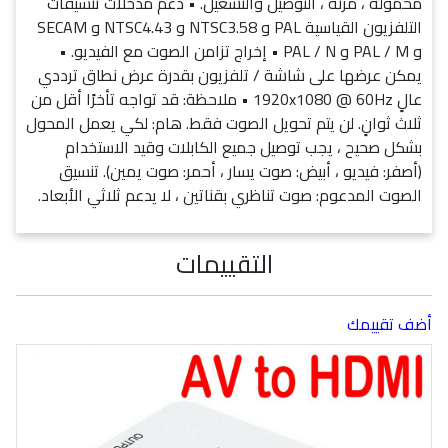
محمولة ، مرنة ، التوصيل والتشغيل. • دعم مدخلات تنسيقات
التلفزيون القياسية PAL و NTSC3.58 و NTSC4.43 و SECAM
و PAL / M و PAL / N • إخراج تزامن الصوت مع الفيديو. •
يمكن عرضها على شاشة / تلفزيون بقدرة عرض نطاق ترددي
عالٍ 1920x1080 @ 60Hz • ملاحظة: قد تواجه تأخرًا أقل من
ثلاث ثوانٍ. لن يتم تحويل الصوت فقط. هام: لكي يعمل المحول
بشكل صحيح ، يجب توصيل جميع الكابلات وقيد الاستخدام
(أصفر: فيديو ، أبيض: صوت يسار ، أحمر: صوت يمين). تنسيق
الصوت المدعوم: صوت تناظري بقناتين ، لا يدعم ثلاثي الأبعاد.
التقييمات
أضف تقييمك