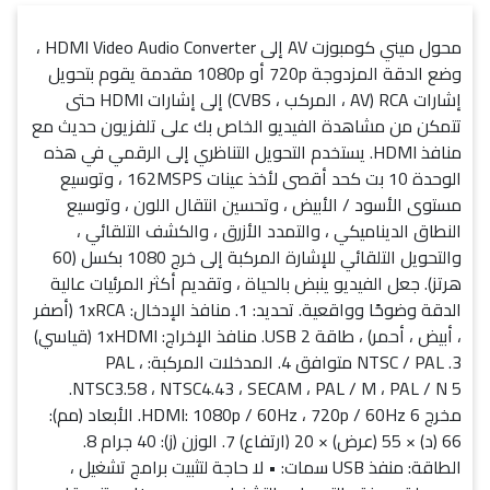
محول ميني كومبوزت AV إلى HDMI Video Audio Converter ،
وضع الدقة المزدوجة 720p أو 1080p مقدمة يقوم بتحويل
إشارات RCA (AV ، المركب ، CVBS) إلى إشارات HDMI حتى
تتمكن من مشاهدة الفيديو الخاص بك على تلفزيون حديث مع
منافذ HDMI. يستخدم التحويل التناظري إلى الرقمي في هذه
الوحدة 10 بت كحد أقصى لأخذ عينات 162MSPS ، وتوسيع
مستوى الأسود / الأبيض ، وتحسين انتقال اللون ، وتوسيع
النطاق الديناميكي ، والتمدد الأزرق ، والكشف التلقائي ،
والتحويل التلقائي للإشارة المركبة إلى خرج 1080 بكسل (60
هرتز). جعل الفيديو ينبض بالحياة ، وتقديم أكثر المرئيات عالية
الدقة وضوحًا وواقعية. تحديد: 1. منافذ الإدخال: 1xRCA (أصفر
، أبيض ، أحمر) ، طاقة USB 2. منافذ الإخراج: 1xHDMI (قياسي)
3. NTSC / PAL متوافق 4. المدخلات المركبة: PAL ،
NTSC3.58 ، NTSC4.43 ، SECAM ، PAL / M ، PAL / N 5.
مخرج HDMI: 1080p / 60Hz ، 720p / 60Hz 6. الأبعاد (مم):
66 (د) × 55 (عرض) × 20 (ارتفاع) 7. الوزن (ز): 40 جرام 8.
الطاقة: منفذ USB سمات: • لا حاجة لتثبيت برامج تشغيل ،