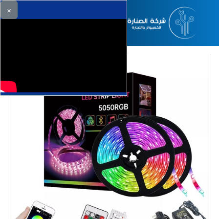
×
دخول