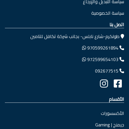
سياسة التبديل والإرجاع
سياسة الخصوصية
اتصل بنا
طولكرم-شارع نابلس- بجانب شركة تكافل للتامين
970599261894
972599654103
092677515
الأقسام
الأكسسورات
جيمنج | Gaming