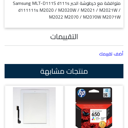
متوافقة مع خرطوشة الحبر Samsung MLT-D111S d111s
d111111s M2020 / M2020W / M2021 / M2021W /
M2022 M2070 / M2070W M2071W
التقييمات
أضف تقييمك
منتجات مشابهة