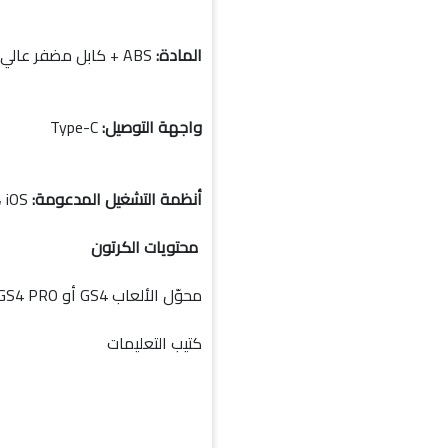
المادة:
ABS + كابل مضفر عالي الجودة
واجهة التوصيل:
Type-C
أنظمة التشغيل المدعومة:
Windows، macOS، Android، iOS
محتويات الكرتون
محوّل الألعاب GS4 أو GS4 PRO
كتيب التعليمات