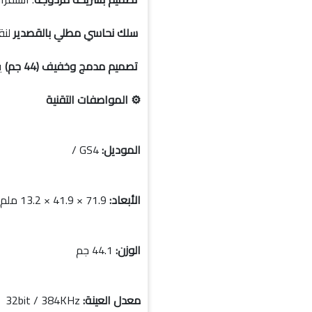
سلك نحاسي مطلي بالقصدير
لنق
تصميم مدمج وخفيف (44 جم)
ين
⚙️ المواصفات التقنية
الموديل:
GS4 /
الأبعاد:
71.9 × 41.9 × 13.2 ملم
الوزن:
44.1 جم
معدل العينة:
32bit / 384KHz