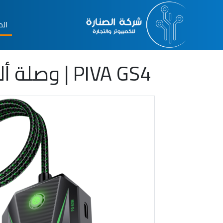
الم
PIVA GS4 | وصلة ألعاب 5 في 1 بمنفذ Type-C ودعم Audio Bridge