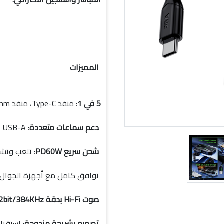
المميزات
5 في 1
: منفذ Type-C، منفذ 3.5mm، منفذين USB-A، وشحن سريع PD 60W.
دعم سماعات متعددة
: 3.5mm / Type-C / USB-A / سماعات 2.4G.
شحن سريع PD60W
: تلعب وتش
توافق كامل مع أجهزة الجوال والآيب
صوت Hi-Fi بدقة 32bit/384KHz
تصميم بشريحة مزدوجة
: استقرا