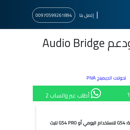
إتصل بنا
00970599261894
تحولات الجيمينج PIVA
أطلب عبر واتساب 2
اختر نسختك المفضلة من القائمة: GS4 للاستخدام اليومي أو GS4 PRO للبث